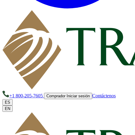
+1 800-205-7605
Contáctenos
Comprador Iniciar sesión
ES
EN