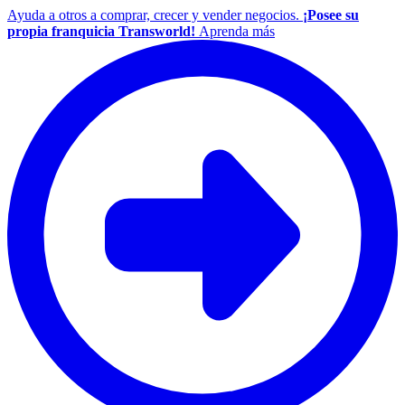
Ayuda a otros a comprar, crecer y vender negocios.
¡Posee su
propia franquicia Transworld!
Aprenda más