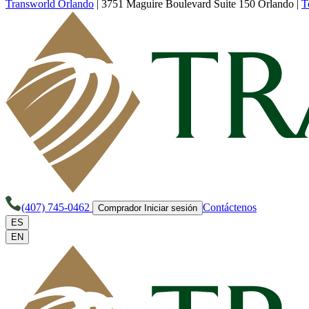
Transworld Orlando
|
3751 Maguire Boulevard Suite 150 Orlando
|
T
(407) 745-0462
Contáctenos
Comprador Iniciar sesión
ES
EN