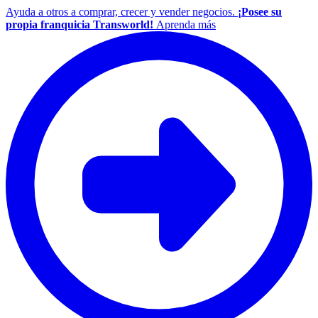
Ayuda a otros a comprar, crecer y vender negocios.
¡Posee su
propia franquicia Transworld!
Aprenda más