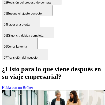
02
Revisión del proceso de compra
03
Busque el ajuste correcto
04
Hacer una oferta
05
Diligencia debida completa
06
Cerrar la venta
07
Transición del negocio
¿Listo para lo que viene después en
su viaje empresarial?
Habla con un Bróker