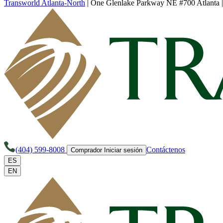
Transworld Atlanta-North
|
One Glenlake Parkway NE #700 Atlanta
(404) 599-8008
Contáctenos
Comprador Iniciar sesión
ES
EN