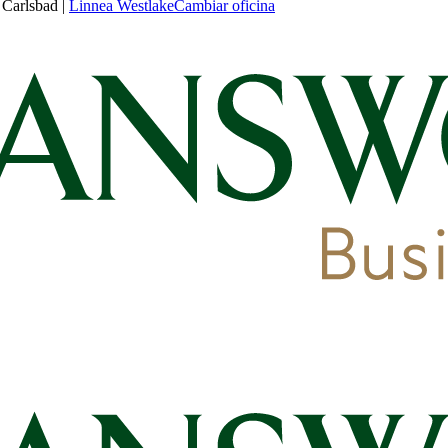
 Carlsbad
|
Linnea Westlake
Cambiar oficina