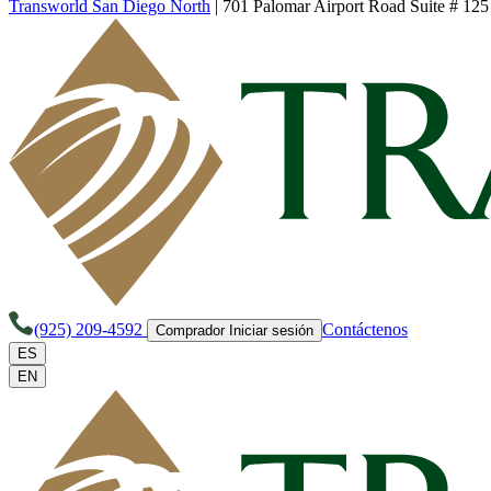
Transworld San Diego North
|
701 Palomar Airport Road Suite # 125
(925) 209-4592
Contáctenos
Comprador Iniciar sesión
ES
EN