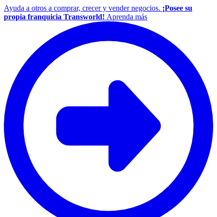
Ayuda a otros a comprar, crecer y vender negocios.
¡Posee su
propia franquicia Transworld!
Aprenda más