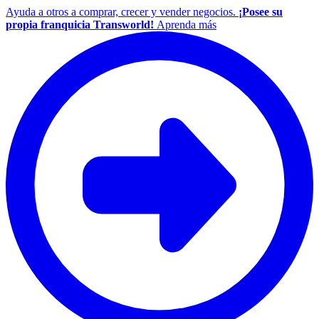
Ayuda a otros a comprar, crecer y vender negocios.
¡Posee su
propia franquicia Transworld!
Aprenda más